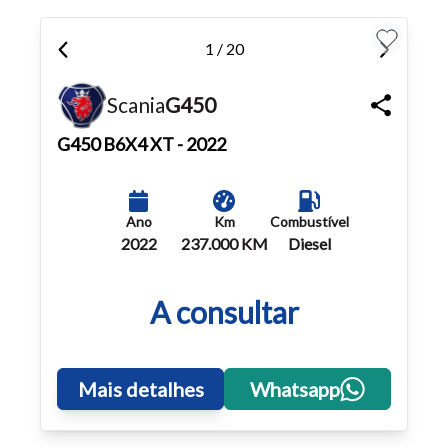
1 / 20
Scania
G450
G450
B6X4 XT - 2022
Ano
Km
Combustível
2022
237.000 KM
Diesel
A consultar
Mais detalhes
Whatsapp