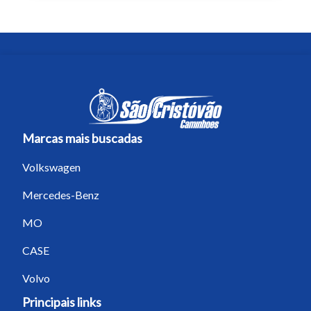
Tamanho do texto
Para aumentar ou diminuir a fonte em
nosso site, utilize os atalhos Ctrl+ (para
aumentar) e Ctrl- (para diminuir) no seu
teclado.
Marcas mais buscadas
Fechar
Volkswagen
Mercedes-Benz
MO
CASE
Volvo
Principais links