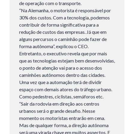
de operação com o transporte.
“Na Alemanha, o motorista é responsável por
30% dos custos. Com a tecnologia, podemos
contribuir de forma significativa para a
redução de custos das empresas. Já que em
alguns percursos o caminhão pode fazer de
forma autônoma”, explicou o CEO.
Entretanto, o executivo revela que por mais
que as tecnologias estejam bem desenvolvidas,
o ponto de atenção vai para o acesso dos
Tamanho do texto
caminhões autônomos dentro das cidades.
Uma vez que a automação terá de dividir
espaço com demais atores do tráfego urbano.
Para aumentar ou diminuir a fonte em
Como pedestres, ciclistas, semáforos etc.
nosso site, utilize os atalhos Ctrl+ (para
“Sair da rodovia em direção aos centros
aumentar) e Ctrl- (para diminuir) no seu
urbanos será o grande desafio. Nesse
teclado.
momento os motoristas entrarão em cena.
Mas de qualquer forma, a direção autônoma
será uma virada chave em muitos aspectos. E